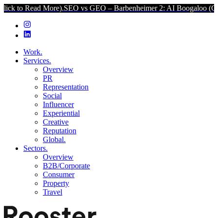
 More).
SEO vs GEO – Barbenheimer 2: AI Boogaloo (Click to Read 
Work.
Services.
Overview
PR
Representation
Social
Influencer
Experiential
Creative
Reputation
Global.
Sectors.
Overview
B2B/Corporate
Consumer
Property
Travel