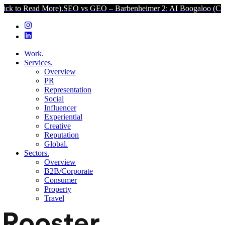
 More).
SEO vs GEO – Barbenheimer 2: AI Boogaloo (Click to Read M
Work.
Services.
Overview
PR
Representation
Social
Influencer
Experiential
Creative
Reputation
Global.
Sectors.
Overview
B2B/Corporate
Consumer
Property
Travel