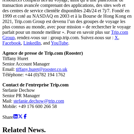
transaction avancée comprenant des applications, des sites web et
des centres de service clientèle disponibles 24h/24 et 7j/7. Fondé en
1999 et coté au NASDAQ en 2003 et à la Bourse de Hong Kong en
2021, Trip.com Group est devenu l’un des groupes de voyage les
plus connus au monde, avec pour mission « de rechercher le voyage
parfait pour un monde meilleur ». Pour en savoir plus sur
Trip.com
Group
, rendez-vous sur : group.trip.com. Suivez-nous sur :
X
,
Facebook
,
LinkedIn
, and
YouTube
.
Agence de presse de Trip.com (Rooster)
Tiffany Huret
Senior Account Manager
Email:
tiffany.huret@rooster.co.uk
Téléphone: +44 (0)782 194 1762
Contact de l’entreprise Trip.com
Stefanie Dechow
Senior PR Manager
Mail:
stefanie.dechow@trip.com
Mobile: +49 176 600 266 58
Share
Related
News.