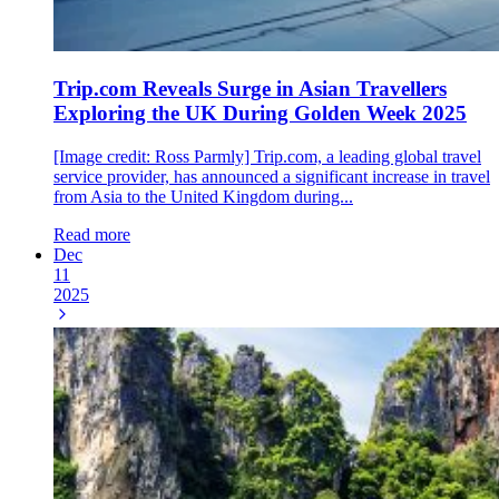
Trip.com Reveals Surge in Asian Travellers
Exploring the UK During Golden Week 2025
[Image credit: Ross Parmly] Trip.com, a leading global travel
service provider, has announced a significant increase in travel
from Asia to the United Kingdom during...
Read more
Dec
11
2025